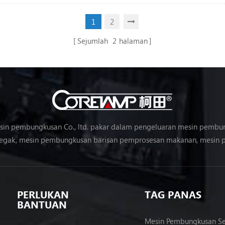
1
2
Sejumlah
2
halaman
in pembungkusan Co., ltd. pakar dalam pengeluaran mesin pembun
gak, mesin pembungkusan barisan pemprosesan makanan, mesin p
sayuran, mesin pembungkusan, dll.
PERLUKAN
TAG PANAS
BANTUAN
Mesin Pembungkusan Se