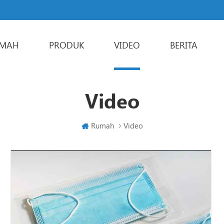
MAH
PRODUK
VIDEO
BERITA
Powder Packaging Machine
Multi-lorong mesin pembungkusan
Liquid Packaging Machine
Sachet Packaging Machine
Video
Rumah
Video