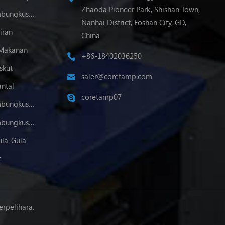
Zhaoda Pioneer Park, Shishan Town,
Multi-Lorong Mesin Pembungkusan
Nanhai District, Foshan City, GD,
iran
China
 Makanan
+86-18402036250
skut
saler@coretamp.com
ntal
coretamp07
Multi-Lorong Mesin Pembungkusan Serbuk
Multi-Lorong Mesin Pembungkusan Butiran
la-Gula
t
rpelihara.