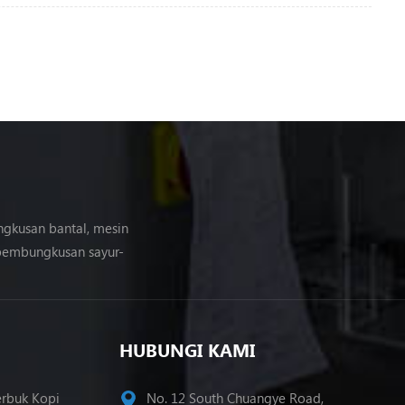
gkusan bantal, mesin
embungkusan sayur-
HUBUNGI KAMI
rbuk Kopi
No. 12 South Chuangye Road,