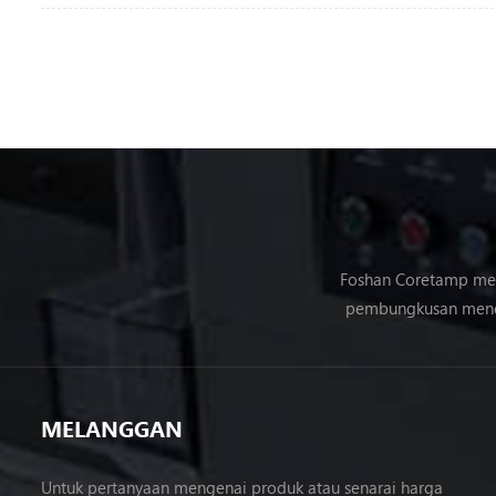
Foshan Coretamp mes
pembungkusan mene
MELANGGAN
Untuk pertanyaan mengenai produk atau senarai harga