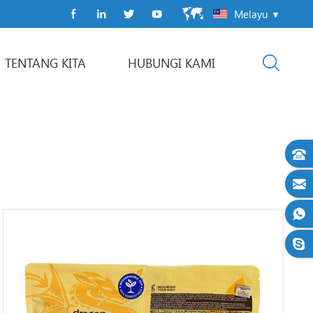
Melayu
TENTANG KITA
HUBUNGI KAMI
Mesin Pembungkusan Flow Pack
garisan pembungkusan automatik