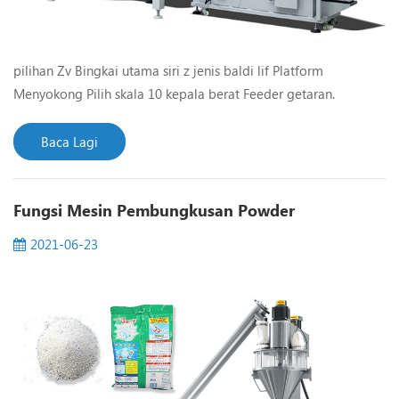
pilihan Zv Bingkai utama siri z jenis baldi lif Platform
Menyokong Pilih skala 10 kepala berat Feeder getaran.
penghantar produk selesai Pengesan logam Ciri: Mesin ini
menyelesaikan keseluruhan prosedur makan, Measu Ring,
Baca Lagi
Bagging, Tarikh Percetakan, Mengecas (Menghilangkan),
Produk Out-Putting.aslo boleh memilih berat produk yang
Fungsi Mesin Pembungkusan Powder
diperlukan dan akan mengeluarkan berat produk apa yang
tidak terjeja...
2021-06-23