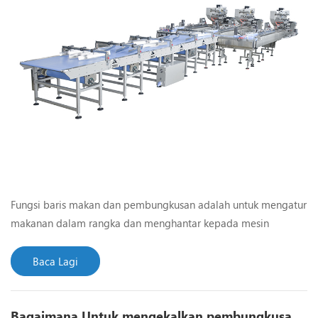
Fungsi baris makan dan pembungkusan adalah untuk mengatur
makanan dalam rangka dan menghantar kepada mesin
pembungkusan, untuk merealisasikan pengeluaran
pembungkusan automatik sepenuhnya talian. Proses
Baca Lagi
pengeluaran dan kaedah produk yang berbeza adalah
berbeza, kaedah output juga berbeza, dan susun atur dan
Bagaimana Untuk mengekalkan pembungkusan Jentera?
struktur garis pengendalian bahan yang sepadan juga berbeza.