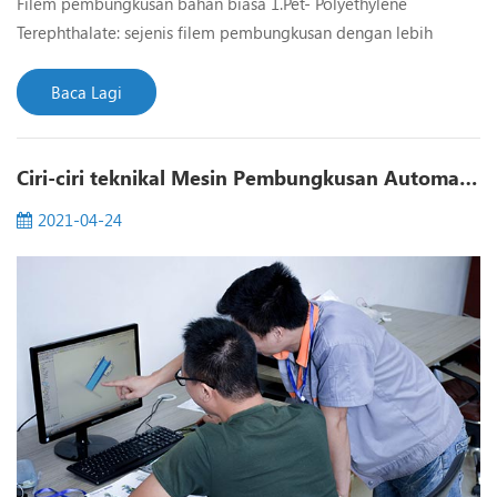
Filem pembungkusan bahan biasa 1.Pet- Polyethylene
Terephthalate: sejenis filem pembungkusan dengan lebih
komprehensif Properties.its ketelusan yang baik, berkilat;
dengan Ketegangan udara yang baik, aroma dan kelembapan-
Baca Lagi
bukti, digunakan secara meluas dalam gula-gula, biskut dan
makanan lain Pembungkusan. 2.pp - Polypropylene: PP filem
Ciri-ciri teknikal Mesin Pembungkusan Automatik
adalah filem polipropilena, oleh pempolimeran propylene dan
di...
2021-04-24