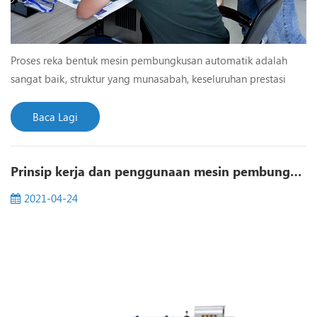
Proses reka bentuk mesin pembungkusan automatik adalah
sangat baik, struktur yang munasabah, keseluruhan prestasi
peralatan adalah boleh dipercayai. Peralatan keseluruhan
terutamanya mengamalkan tarik tali pinggang segerak dua
Baca Lagi
Film.in Gunakan, kawalan silinder utama dan ketegangan,
penyimpangan automatik pembetulan.in Operasi, ia
Prinsip kerja dan penggunaan mesin pembungkusan mengecut
mempunyai fungsi penggera automatik dan perlindungan
untuk meminimum...
2021-04-24