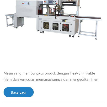
Mesin yang membungkus produk dengan Heat-Shrinkable
filem dan kemudian memanaskannya dan mengecilkan filem
itu dan kemudian mengecut produk yang dipanggil pembalut
menyusut mesin.Shrinkage Mesin pembungkusan mengikut
Baca Lagi
jenis mesin dibahagikan kepada mesin pengecutan jenis
terowong, mesin ketuhar mengeringkan mesin, jenis mesin