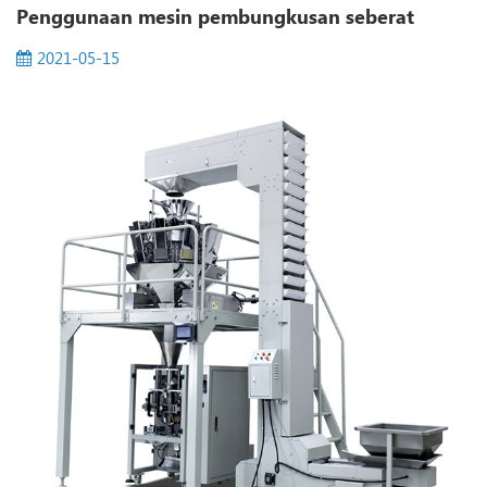
Penggunaan mesin pembungkusan seberat
mengecut mesin dan jenis pistol mengecut mesin. Mesin
pembungkusan pengec...
2021-05-15