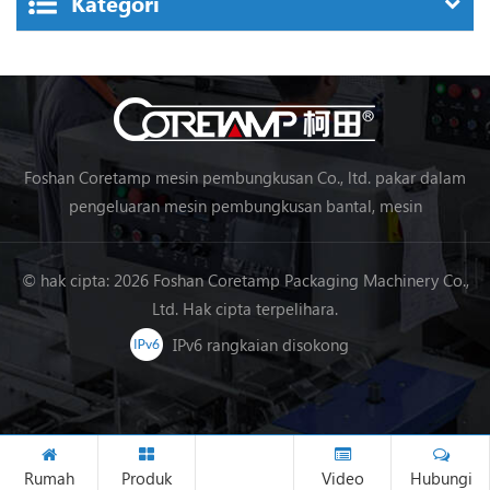
Kategori
Foshan Coretamp mesin pembungkusan Co., ltd. pakar dalam
pengeluaran mesin pembungkusan bantal, mesin
pembungkusan menegak, mesin pembungkusan barisan
pemprosesan makanan, mesin pembungkusan sayur-sayuran,
© hak cipta: 2026 Foshan Coretamp Packaging Machinery Co.,
mesin pembungkusan, dll.
Ltd. Hak cipta terpelihara.
IPv6 rangkaian disokong
Rumah
Produk
Video
Hubungi