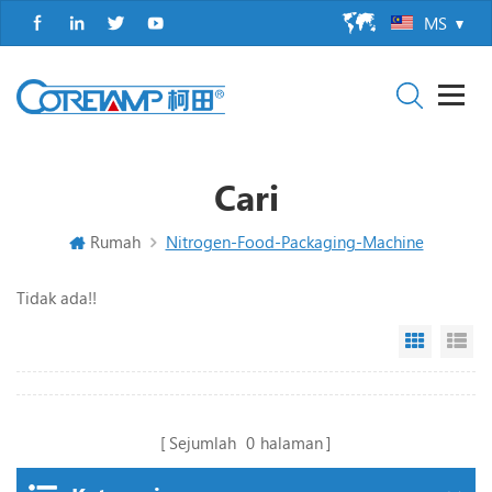
MS
Cari
Rumah
Nitrogen-Food-Packaging-Machine
Tidak ada!!
Grid Vi
Li
Sejumlah
0
halaman