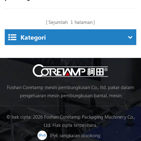
ZV-G10L
Sejumlah
1
halaman
Kategori
Foshan Coretamp mesin pembungkusan Co., ltd. pakar dalam
pengeluaran mesin pembungkusan bantal, mesin
pembungkusan menegak, mesin pembungkusan barisan
pemprosesan makanan, mesin pembungkusan sayur-sayuran,
© hak cipta: 2026 Foshan Coretamp Packaging Machinery Co.,
mesin pembungkusan, dll.
Ltd. Hak cipta terpelihara.
IPv6 rangkaian disokong