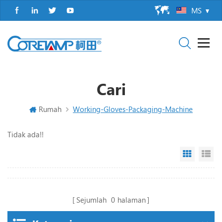
MS
Cari
Rumah
Working-Gloves-Packaging-Machine
Tidak ada!!
Grid Vi
Li
Sejumlah
0
halaman