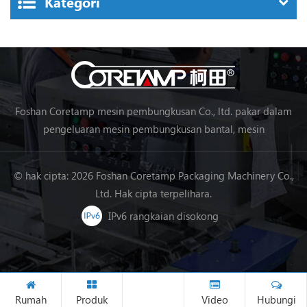
Kategori
Foshan Coretamp mesin pembungkusan Co., ltd. pakar dalam
pengeluaran mesin pembungkusan bantal, mesin
pembungkusan menegak, mesin pembungkusan barisan
pemprosesan makanan, mesin pembungkusan sayur-sayuran,
© hak cipta: 2026 Foshan Coretamp Packaging Machinery Co.,
mesin pembungkusan, dll.
Ltd. Hak cipta terpelihara.
IPv6 rangkaian disokong
Rumah
Produk
Video
Hubungi